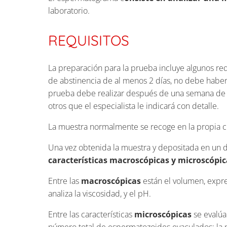
laboratorio.
REQUISITOS
La preparación para la prueba incluye algunos req
de abstinencia de al menos 2 días, no debe haber 
prueba debe realizar después de una semana de h
otros que el especialista le indicará con detalle.
La muestra normalmente se recoge en la propia clí
Una vez obtenida la muestra y depositada en un d
características macroscópicas y microscópic
Entre las
macroscópicas
están el volumen, expre
analiza la viscosidad, y el pH.
Entre las características
microscópicas
se evalúa
número total de espermatozoides eyaculados; la m