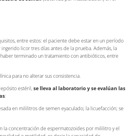
uisitos, entre estos: el paciente debe estar en un período
ingerido licor tres días antes de la prueba. Además, la
aber terminado un tratamiento con antibióticos, entre
nica para no alterar sus consistencia.
epósito estéril,
se lleva al laboratorio y se evalúan las
as
:
sada en mililitros de semen eyaculado; la licuefacción; se
n la concentración de espermatozoides por mililitro y el
ovilidad o motilidad, es decir la capacidad de