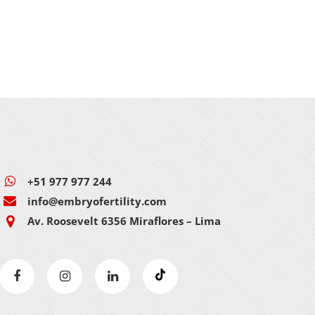
+51 977 977 244
info@embryofertility.com
Av. Roosevelt 6356 Miraflores – Lima