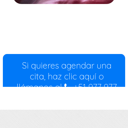
Si quieres agendar una
cita, haz clic aquí o
llámanos al
+51 977 977
244