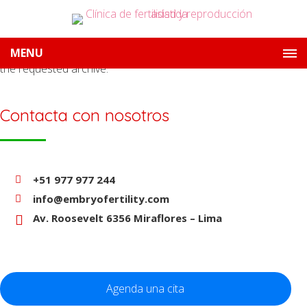
Nothing Found.
Apologies, but no results were found for
MENU
the requested archive.
Contacta con nosotros
+51 977 977 244
info@embryofertility.com
Av. Roosevelt 6356 Miraflores – Lima
Agenda una cita