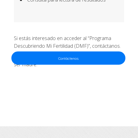
Si estás interesado en acceder al “Programa
Descubriendo Mi Fertilidad (DMF)”, contáctanos.
EmbryoFertility, te acompañamos en el sueño de
Contáctenos
ser madre.